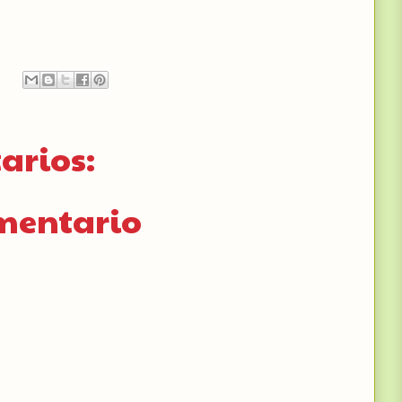
arios:
omentario