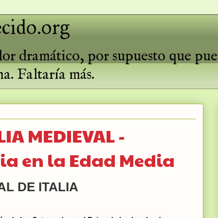
cido.org
valor dramático, por supuesto que pu
ma. Faltaría más.
ALIA MEDIEVAL -
lia en la Edad Media
AL DE ITALIA