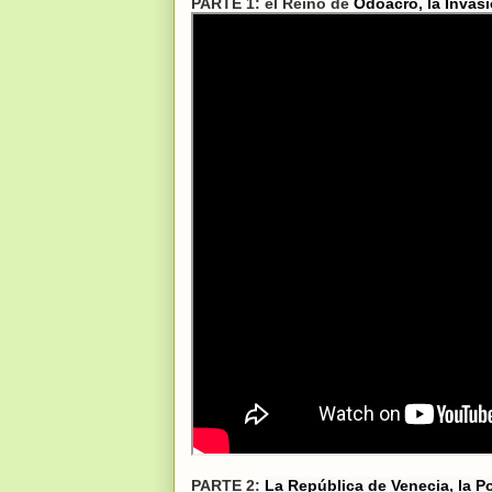
PARTE 1: el Reino de
Odoacro, la Invas
PARTE 2:
La República de Venecia, la P