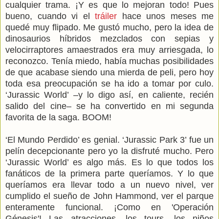
cualquier trama. ¡Y es que lo mejoran todo! Pues
bueno, cuando vi el
tráiler
hace unos meses me
quedé muy flipado. Me gustó mucho, pero la idea de
dinosaurios híbridos mezclados con sepias y
velocirraptores amaestrados era muy arriesgada, lo
reconozco. Tenía miedo, había muchas posibilidades
de que acabase siendo una mierda de peli, pero hoy
toda esa preocupación se ha ido a tomar por culo.
‘Jurassic World’ –y lo digo así, en caliente, recién
salido del cine– se ha convertido en mi segunda
favorita de la saga. BOOM!
‘El Mundo Perdido’ es genial. ‘Jurassic Park 3’ fue un
pelín decepcionante pero yo la disfruté mucho. Pero
‘Jurassic World’ es algo más. Es lo que todos los
fanáticos de la primera parte queríamos. Y lo que
queríamos era llevar todo a un nuevo nivel, ver
cumplido el sueño de John Hammond, ver el parque
enteramente funcional. ¡Como en 'Operación
Génesis'! Las atracciones, los tours, los niños