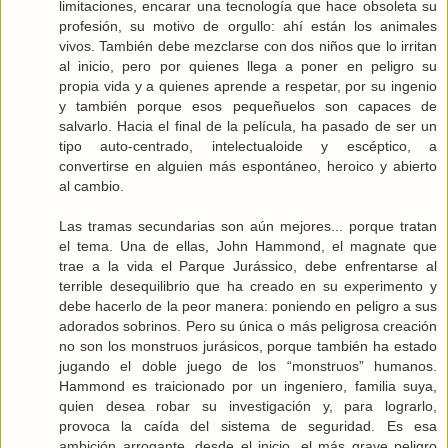
limitaciones, encarar una tecnología que hace obsoleta su
profesión, su motivo de orgullo: ahí están los animales
vivos. También debe mezclarse con dos niños que lo irritan
al inicio, pero por quienes llega a poner en peligro su
propia vida y a quienes aprende a respetar, por su ingenio
y también porque esos pequeñuelos son capaces de
salvarlo. Hacia el final de la película, ha pasado de ser un
tipo auto-centrado, intelectualoide y escéptico, a
convertirse en alguien más espontáneo, heroico y abierto
al cambio.
Las tramas secundarias son aún mejores... porque tratan
el tema. Una de ellas, John Hammond, el magnate que
trae a la vida el Parque Jurássico, debe enfrentarse al
terrible desequilibrio que ha creado en su experimento y
debe hacerlo de la peor manera: poniendo en peligro a sus
adorados sobrinos. Pero su única o más peligrosa creación
no son los monstruos jurásicos, porque también ha estado
jugando el doble juego de los “monstruos” humanos.
Hammond es traicionado por un ingeniero, familia suya,
quien desea robar su investigación y, para lograrlo,
provoca la caída del sistema de seguridad. Es esa
ambición arrogante, desde el inicio, el más grave peligro