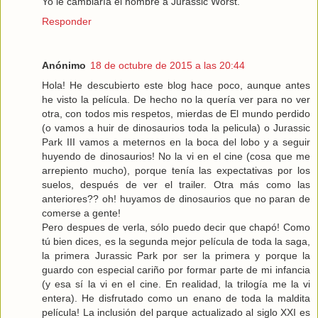
Yo le cambiaría el nombre a Jurassic Worst.
Responder
Anónimo
18 de octubre de 2015 a las 20:44
Hola! He descubierto este blog hace poco, aunque antes
he visto la película. De hecho no la quería ver para no ver
otra, con todos mis respetos, mierdas de El mundo perdido
(o vamos a huir de dinosaurios toda la pelicula) o Jurassic
Park III vamos a meternos en la boca del lobo y a seguir
huyendo de dinosaurios! No la vi en el cine (cosa que me
arrepiento mucho), porque tenía las expectativas por los
suelos, después de ver el trailer. Otra más como las
anteriores?? oh! huyamos de dinosaurios que no paran de
comerse a gente!
Pero despues de verla, sólo puedo decir que chapó! Como
tú bien dices, es la segunda mejor película de toda la saga,
la primera Jurassic Park por ser la primera y porque la
guardo con especial cariño por formar parte de mi infancia
(y esa sí la vi en el cine. En realidad, la trilogía me la vi
entera). He disfrutado como un enano de toda la maldita
película! La inclusión del parque actualizado al siglo XXI es