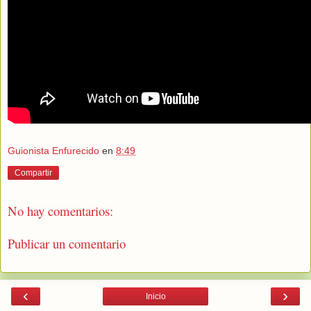
Guionista Enfurecido
en
8:49
Compartir
No hay comentarios:
Publicar un comentario
‹
›
Inicio