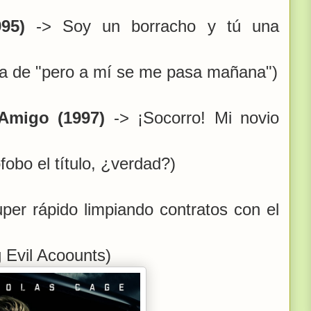
995)
-> Soy un borracho y tú una
tilla de "pero a mí se me pasa mañana")
Amigo (1997)
-> ¡Socorro! Mi novio
obo el título, ¿verdad?)
per rápido limpiando contratos con el
g Evil Acoounts)