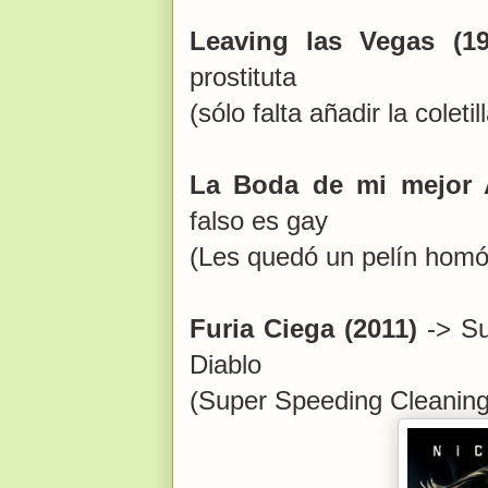
Leaving las Vegas (1
prostituta
(sólo falta añadir la cole
La Boda de mi mejor 
falso es gay
(Les quedó un pelín homóf
Furia Ciega (2011)
-> Su
Diablo
(Super Speeding Cleanin