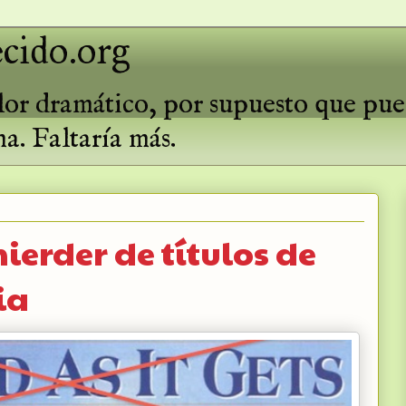
cido.org
valor dramático, por supuesto que pu
ma. Faltaría más.
ierder de títulos de
ia