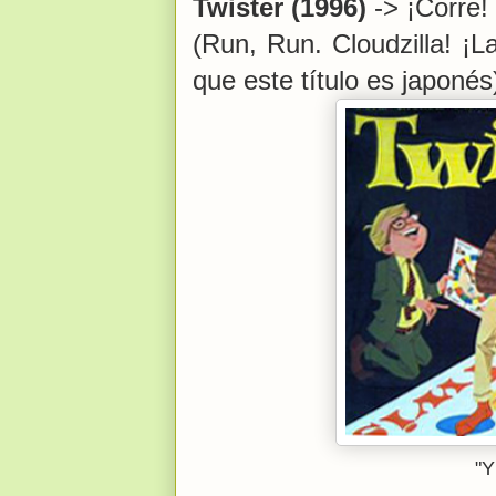
Twister (1996)
-> ¡Corre!
(Run, Run. Cloudzilla! ¡L
que este título es japonés
"Y