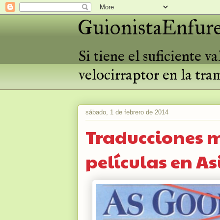
GuionistaEnfure
Si tiene el suficiente 
velocirraptor en la tra
sábado, 1 de febrero de 2014
Traducciones m
películas en As