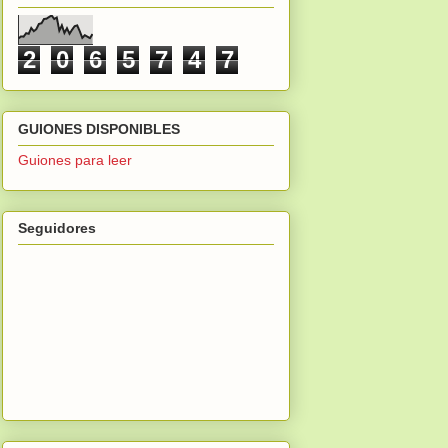
2
0
6
5
7
4
7
GUIONES DISPONIBLES
Guiones para leer
Seguidores