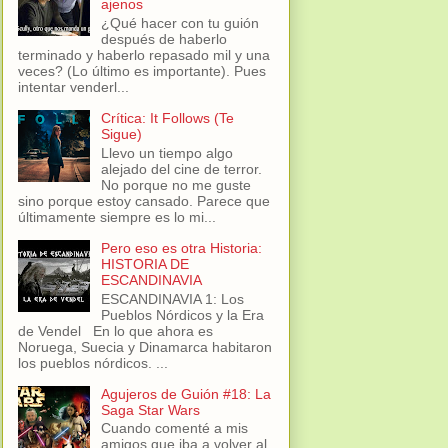
ajenos
¿Qué hacer con tu guión
después de haberlo
terminado y haberlo repasado mil y una
veces? (Lo último es importante). Pues
intentar venderl...
Crítica: It Follows (Te
Sigue)
Llevo un tiempo algo
alejado del cine de terror.
No porque no me guste
sino porque estoy cansado. Parece que
últimamente siempre es lo mi...
Pero eso es otra Historia:
HISTORIA DE
ESCANDINAVIA
ESCANDINAVIA 1: Los
Pueblos Nórdicos y la Era
de Vendel En lo que ahora es
Noruega, Suecia y Dinamarca habitaron
los pueblos nórdicos. ...
Agujeros de Guión #18: La
Saga Star Wars
Cuando comenté a mis
amigos que iba a volver al