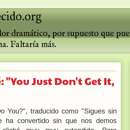
cido.org
valor dramático, por supuesto que pu
ma. Faltaría más.
 "You Just Don't Get It,
Do You?", traducido como "Sigues sin
se ha convertido sin que nos demos