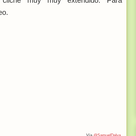
 cliché muy muy extendido. Para
eo.
Vía
@SamuelDalva