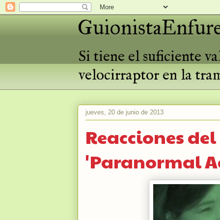
GuionistaEnfure
Si tiene el suficiente 
velocirraptor en la tra
jueves, 20 de junio de 2013
Reacciones del
'Paranormal Ac