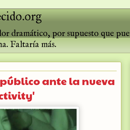
cido.org
valor dramático, por supuesto que pu
ma. Faltaría más.
 público ante la nueva
tivity'