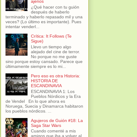
ajenos
¿Qué hacer con tu guión
después de haberlo
terminado y haberlo repasado mil y una
veces? (Lo último es importante). Pues
intentar venderl...
Crítica: It Follows (Te
Sigue)
Llevo un tiempo algo
alejado del cine de terror.
No porque no me guste
sino porque estoy cansado. Parece que
últimamente siempre es lo mi...
Pero eso es otra Historia:
HISTORIA DE
ESCANDINAVIA
ESCANDINAVIA 1: Los
Pueblos Nórdicos y la Era
de Vendel En lo que ahora es
Noruega, Suecia y Dinamarca habitaron
los pueblos nórdicos. ...
Agujeros de Guión #18: La
Saga Star Wars
Cuando comenté a mis
amigos que iba a volver al