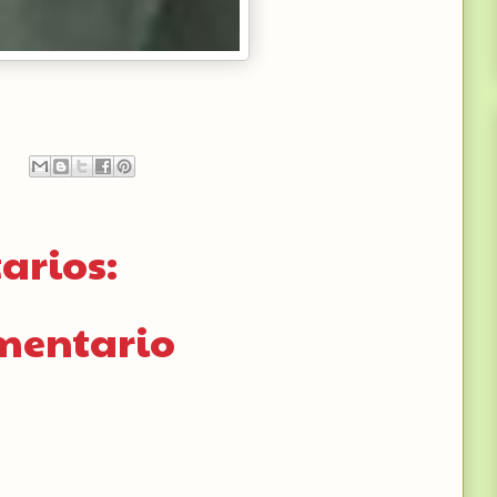
arios:
omentario