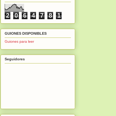
2
0
6
4
7
8
1
GUIONES DISPONIBLES
Guiones para leer
Seguidores