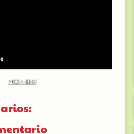
arios:
omentario