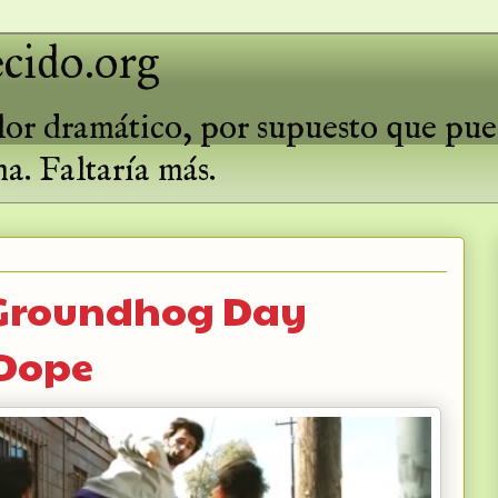
cido.org
valor dramático, por supuesto que pu
ma. Faltaría más.
 Groundhog Day
 Dope