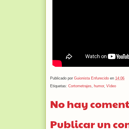
Publicado por
Guionista Enfurecido
en
14:06
Etiquetas:
Cortometrajes
,
humor
,
Vídeo
No hay coment
Publicar un c