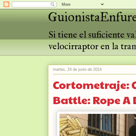
GuionistaEnfure
Si tiene el suficiente 
velocirraptor en la tra
martes, 24 de junio de 2014
Cortometraje:
Battle: Rope A