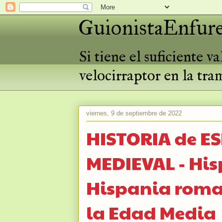
GuionistaEnfure
Si tiene el suficiente 
velocirraptor en la tra
viernes, 9 de septiembre de 2022
HISTORIA de E
MEDIEVAL - His
Hispania roma
la Edad Media