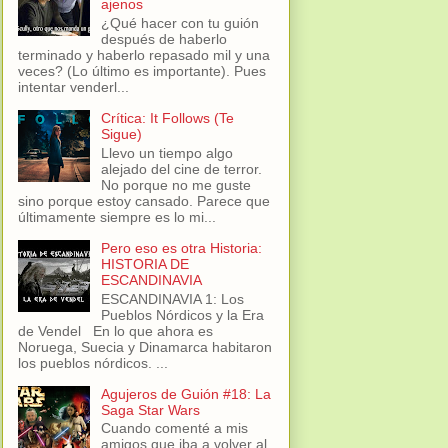
ajenos
¿Qué hacer con tu guión
después de haberlo
terminado y haberlo repasado mil y una
veces? (Lo último es importante). Pues
intentar venderl...
Crítica: It Follows (Te
Sigue)
Llevo un tiempo algo
alejado del cine de terror.
No porque no me guste
sino porque estoy cansado. Parece que
últimamente siempre es lo mi...
Pero eso es otra Historia:
HISTORIA DE
ESCANDINAVIA
ESCANDINAVIA 1: Los
Pueblos Nórdicos y la Era
de Vendel En lo que ahora es
Noruega, Suecia y Dinamarca habitaron
los pueblos nórdicos. ...
Agujeros de Guión #18: La
Saga Star Wars
Cuando comenté a mis
amigos que iba a volver al