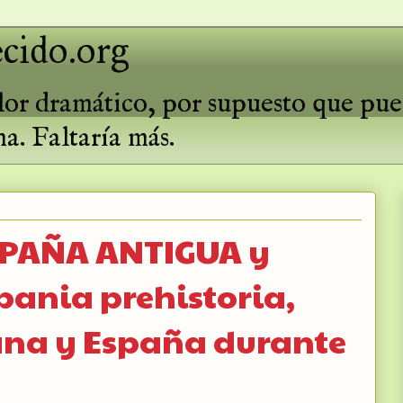
cido.org
valor dramático, por supuesto que pu
ma. Faltaría más.
SPAÑA ANTIGUA y
pania prehistoria,
na y España durante