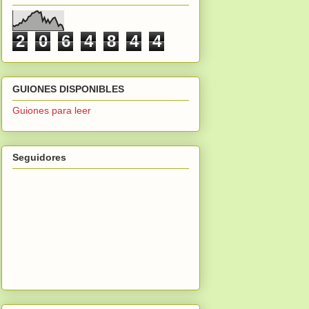
2
0
6
4
8
4
4
GUIONES DISPONIBLES
Guiones para leer
Seguidores